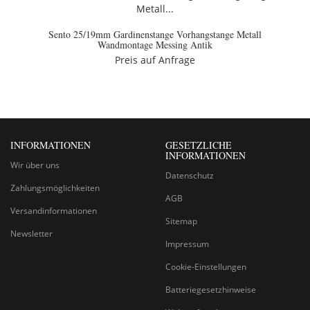
Sento 25/19mm Gardinenstange Vorhangstange Metall
Wandmontage Messing Antik
Preis auf Anfrage
INFORMATIONEN
GESETZLICHE
INFORMATIONEN
Wir über uns
Datenschutz
Zahlungsmöglichkeiten
AGB
Versandinformationen
Sitemap
Newsletter
Impressum
Cookie-Einstellungen
Batteriegesetzhinweise