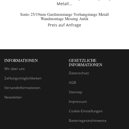
Sento 25/19mm Gardinenstange Vorhangstange Metall
Wandmontage Messing Antik
Preis auf Anfrage
INFORMATIONEN
GESETZLICHE
INFORMATIONEN
Wir über uns
Datenschutz
Zahlungsmöglichkeiten
AGB
Versandinformationen
Sitemap
Newsletter
Impressum
Cookie-Einstellungen
Batteriegesetzhinweise