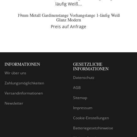
19mm Metall Gardinenstange Vorhangstange 1-läufig Weiß
Glanz Modern
Preis auf Anfrage
INFORMATIONEN
GESETZLICHE
INFORMATIONEN
Wir über uns
Datenschutz
Zahlungsmöglichkeiten
AGB
Versandinformationen
Sitemap
Newsletter
Impressum
Cookie-Einstellungen
Batteriegesetzhinweise