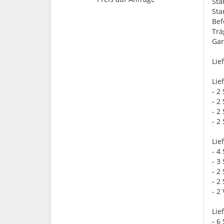
St
St
Bef
Trä
Gar
Lie
Lie
- 2
- 2
- 2
- 2
Lie
- 4
- 3
- 2
- 2
- 2
Lie
- 6