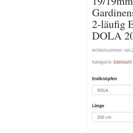
19/19mm 
Gardinen
2-läufig 
DOLA 20
Artikelnummer:
set.
Kategorie:
Edelstahl
Endknöpfen
Länge