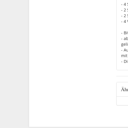
- 4
- 2
- 2
- 4
- B
- a
geli
- A
mit
- D
Ähn