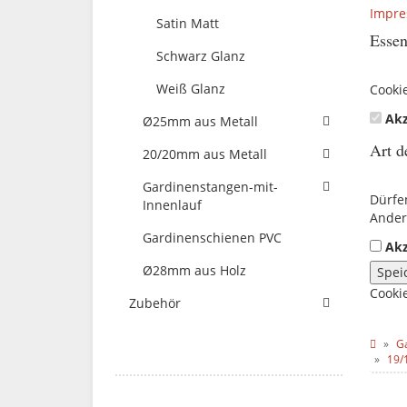
Impr
Satin Matt
Essen
Schwarz Glanz
Weiß Glanz
Cooki
Akz
Ø25mm aus Metall
Art d
20/20mm aus Metall
Gardinenstangen-mit-
Dürfe
Innenlauf
Ander
Gardinenschienen PVC
Akz
Ø28mm aus Holz
Spei
Cooki
Zubehör
G
19/