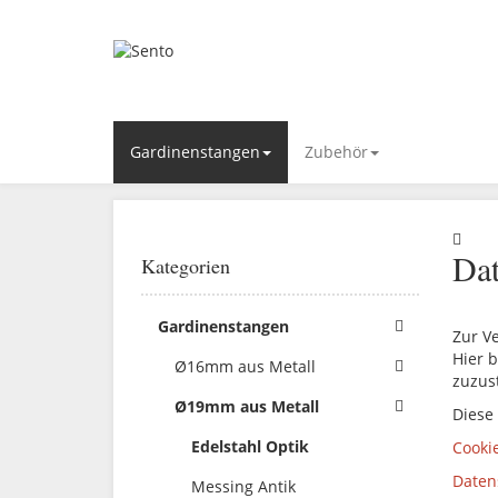
Gardinenstangen
Zubehör
Dat
Kategorien
Gardinenstangen
Zur V
Hier b
Ø16mm aus Metall
zuzus
Ø19mm aus Metall
Diese
Edelstahl Optik
Cooki
Daten
Messing Antik