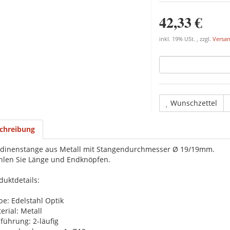
42,33 €
inkl. 19% USt. , zzgl.
Versa
Wunschzettel
chreibung
dinenstange aus Metall mit Stangendurchmesser Ø 19/19mm.
len Sie Länge und Endknöpfen.
duktdetails:
be: Edelstahl Optik
erial: Metall
führung: 2-läufig