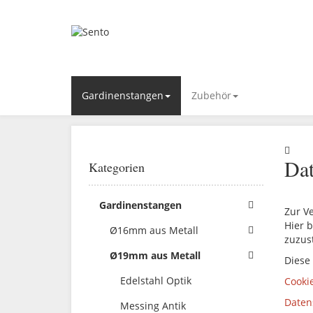
Gardinenstangen
Zubehör
Dat
Kategorien
Gardinenstangen
Zur V
Hier b
Ø16mm aus Metall
zuzus
Ø19mm aus Metall
Diese
Edelstahl Optik
Cooki
Daten
Messing Antik