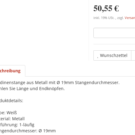
50,55 €
inkl. 19% USt. , zzgl.
Versa
Wunschzettel
chreibung
dinenstange aus Metall mit Ø 19mm Stangendurchmesser.
len Sie Länge und Endknöpfen.
duktdetails:
be: Weiß
erial: Metall
führung: 1-läufig
angendurchmesser: Ø 19mm