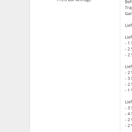
Bef
Trä
Gar
Lie
Lie
- 1
- 2
- 2
Lie
- 2
- 3
- 2
- 1
Lie
- 3
- 4
- 2
- 2