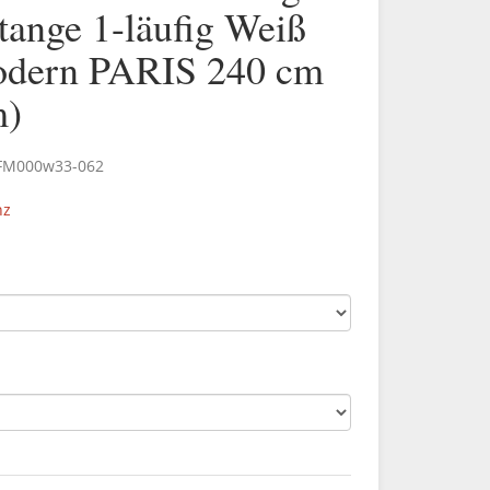
tange 1-läufig Weiß
odern PARIS 240 cm
m)
.FM000w33-062
nz