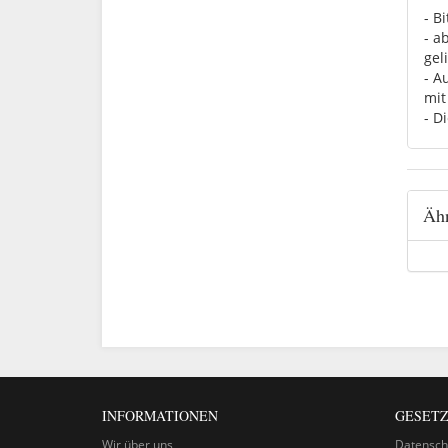
- B
- a
geli
- A
mit
- D
Ähn
INFORMATIONEN
GESETZ
Wir über uns
Datensch