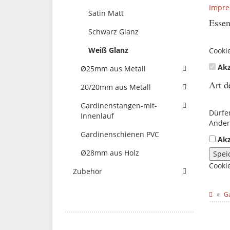
Impr
Satin Matt
Essen
Schwarz Glanz
Weiß Glanz
Cooki
Akz
Ø25mm aus Metall
Art d
20/20mm aus Metall
Gardinenstangen-mit-
Dürfe
Innenlauf
Ander
Gardinenschienen PVC
Akz
Ø28mm aus Holz
Spei
Cooki
Zubehör
G