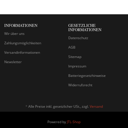
INFORMATIONEN
GESETZLICHE
INFORMATIONEN
Wir über uns
Datenschutz
Zahlungsmöglichkeiten
AGB
Versandinformationen
Sitemap
Newsletter
Impressum
Batteriegesetzhinweise
Widerrufsrecht
*
Alle Preise inkl. gesetzlicher USt., zzgl.
Versand
Powered by
JTL-Shop