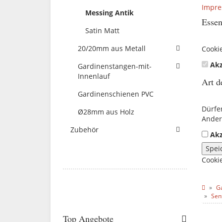
Impr
Messing Antik
Essen
Satin Matt
20/20mm aus Metall
Cooki
Akz
Gardinenstangen-mit-
Innenlauf
Art d
Gardinenschienen PVC
Dürfe
Ø28mm aus Holz
Ander
Zubehör
Akz
Spei
Cooki
G
Sen
Top Angebote