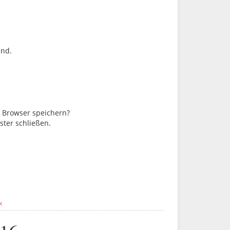
ind.
m Browser speichern?
ster schließen.
k