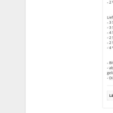
- 2
Lie
- 3
- 3
- 4
- 2
- 2
- 4
- B
- a
geli
- D
Lä