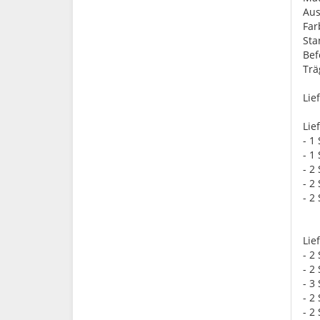
Aus
Far
St
Bef
Trä
Lie
Lie
- 1
- 1
- 2
- 2
- 2
Lie
- 2
- 2
- 3
- 2
- 2