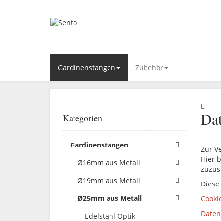
Gardinenstangen
Zubehör
Dat
Kategorien
Gardinenstangen
Zur V
Hier b
Ø16mm aus Metall
zuzus
Ø19mm aus Metall
Diese
Ø25mm aus Metall
Cooki
Daten
Edelstahl Optik