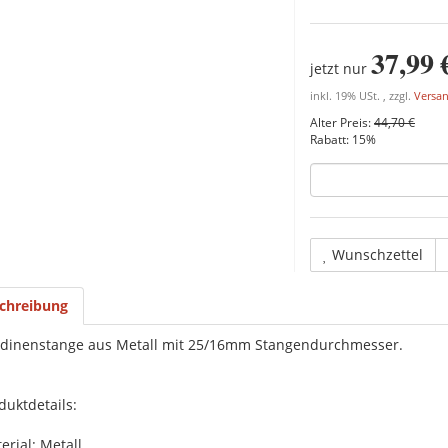
37,99 
jetzt nur
inkl. 19% USt. , zzgl.
Versa
Alter Preis:
44,70 €
Rabatt:
15%
Wunschzettel
chreibung
dinenstange aus Metall mit 25/16mm Stangendurchmesser.
duktdetails:
erial: Metall