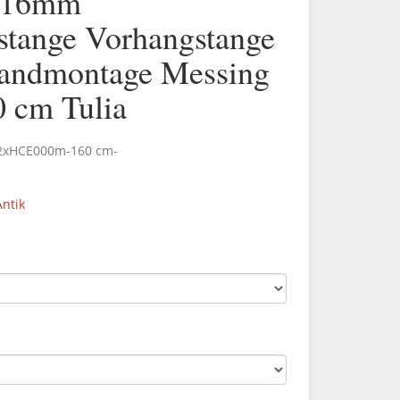
5/16mm
stange Vorhangstange
andmontage Messing
0 cm Tulia
.2xHCE000m-160 cm-
ntik