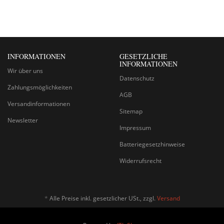
INFORMATIONEN
GESETZLICHE
INFORMATIONEN
Wir über uns
Datenschutz
Zahlungsmöglichkeiten
AGB
Versandinformationen
Sitemap
Newsletter
Impressum
Batteriegesetzhinweise
Widerrufsrecht
*
Alle Preise inkl. gesetzlicher USt., zzgl.
Versand