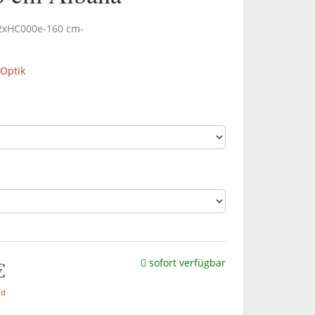
.2xHC000e-160 cm-
 Optik
€
sofort verfügbar
nd