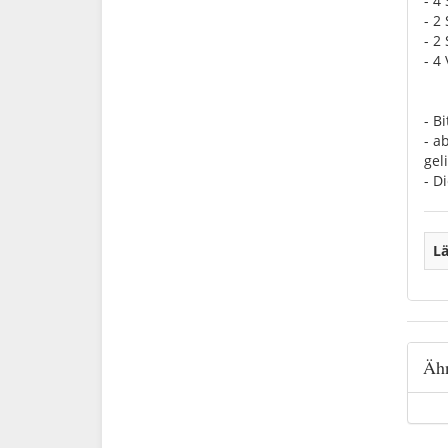
- 4
- 2
- 2
- 4
- B
- a
geli
- D
Lä
Ähn