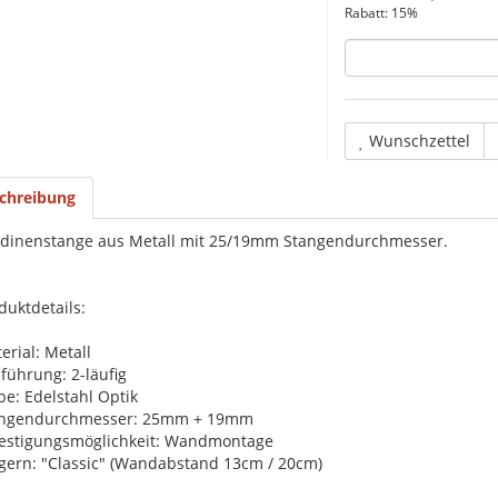
Rabatt:
15%
Wunschzettel
chreibung
dinenstange aus Metall mit 25/19mm Stangendurchmesser.
duktdetails:
erial: Metall
führung: 2-läufig
be: Edelstahl Optik
angendurchmesser: 25mm + 19mm
estigungsmöglichkeit: Wandmontage
gern: "Classic" (Wandabstand 13cm / 20cm)