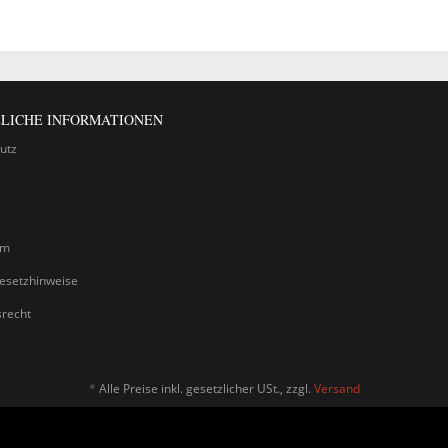
LICHE INFORMATIONEN
utz
um
gesetzhinweise
srecht
*
Alle Preise inkl. gesetzlicher USt., zzgl.
Versand