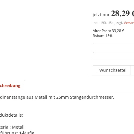
28,29 
jetzt nur
inkl. 19% USt. , zzgl.
Versa
Alter Preis:
33,28 €
Rabatt:
15%
Wunschzettel
chreibung
dinenstange aus Metall mit 25mm Stangendurchmesser.
duktdetails:
erial: Metall
führung: 1-läufig