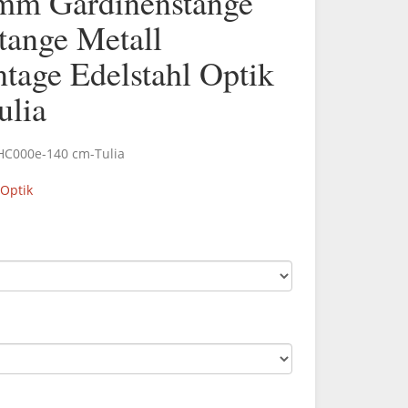
mm Gardinenstange
tange Metall
age Edelstahl Optik
ulia
HC000e-140 cm-Tulia
 Optik