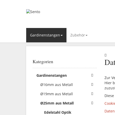
Gardinenstangen
Zubehör
Dat
Kategorien
Gardinenstangen
Zur V
Hier b
Ø16mm aus Metall
zuzus
Ø19mm aus Metall
Diese
Ø25mm aus Metall
Cooki
Daten
Edelstahl Optik