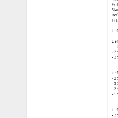
Far
St
Bef
Trä
Lie
Lie
- 1
- 2
- 2
Lie
- 2
- 3
- 2
- 1
Lie
- 3