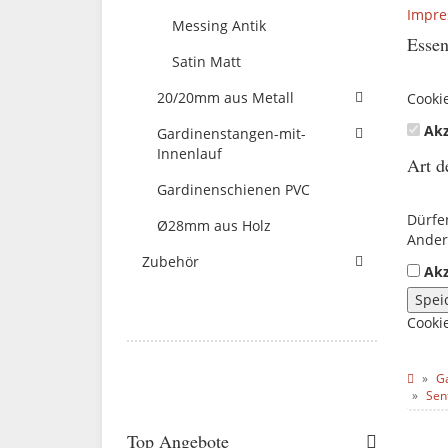
Impr
Messing Antik
Essen
Satin Matt
20/20mm aus Metall
Cooki
Akz
Gardinenstangen-mit-
Innenlauf
Art d
Gardinenschienen PVC
Dürfe
Ø28mm aus Holz
Ander
Zubehör
Akz
Spei
Cooki
G
Sen
Top Angebote