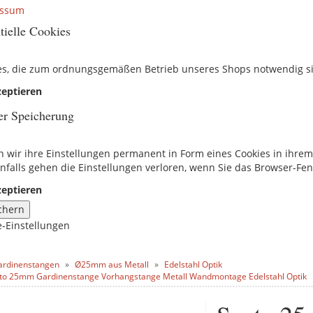
essum
tielle Cookies
es, die zum ordnungsgemäßen Betrieb unseres Shops notwendig s
eptieren
er Speicherung
n wir ihre Einstellungen permanent in Form eines Cookies in ihre
nfalls gehen die Einstellungen verloren, wenn Sie das Browser-Fen
eptieren
chern
e-Einstellungen
ardinenstangen
Ø25mm aus Metall
Edelstahl Optik
to 25mm Gardinenstange Vorhangstange Metall Wandmontage Edelstahl Optik