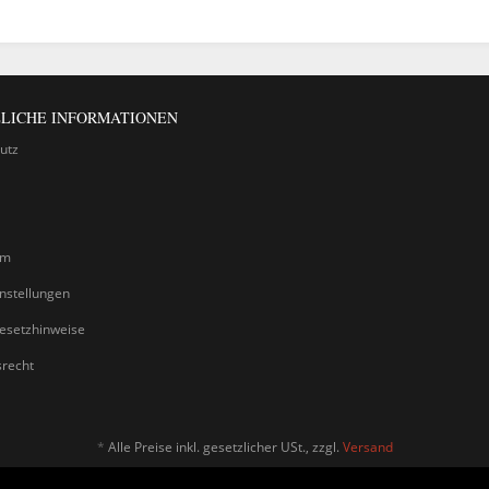
LICHE INFORMATIONEN
utz
um
nstellungen
gesetzhinweise
srecht
*
Alle Preise inkl. gesetzlicher USt., zzgl.
Versand