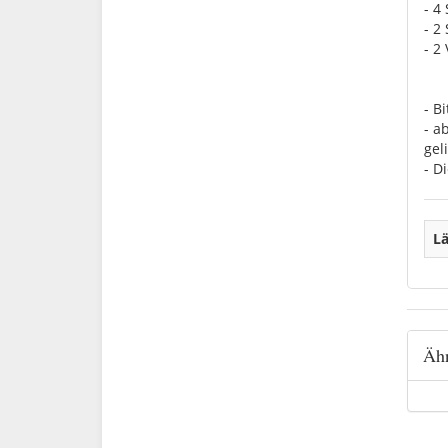
- 4
- 2
- 2
- B
- a
geli
- D
Lä
Ähn