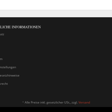
LICHE INFORMATIONEN
utz
um
nstellungen
gesetzhinweise
srecht
*
Alle Preise inkl. gesetzlicher USt., zzgl.
Versand