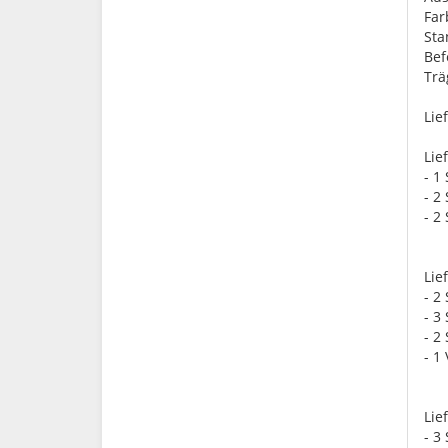
Far
St
Bef
Trä
Lie
Lie
- 1
- 2
- 2
Lie
- 2
- 3
- 2
- 1
Lie
- 3