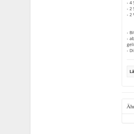
- 4
- 2
- 2
- B
- a
geli
- D
Lä
Ähn