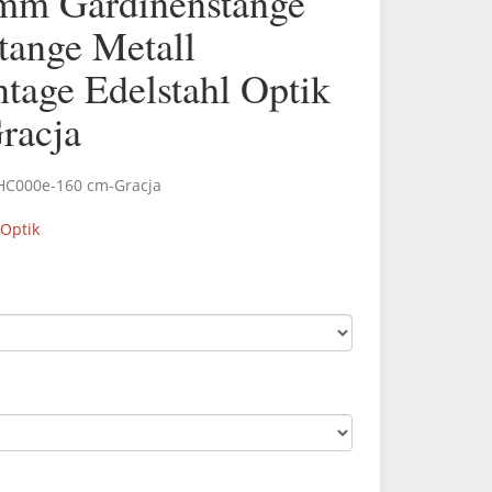
mm Gardinenstange
tange Metall
age Edelstahl Optik
racja
.HC000e-160 cm-Gracja
 Optik