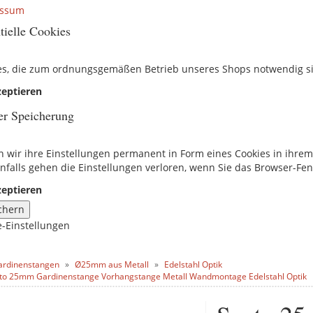
essum
tielle Cookies
es, die zum ordnungsgemäßen Betrieb unseres Shops notwendig s
eptieren
er Speicherung
n wir ihre Einstellungen permanent in Form eines Cookies in ihre
nfalls gehen die Einstellungen verloren, wenn Sie das Browser-Fen
eptieren
chern
e-Einstellungen
ardinenstangen
Ø25mm aus Metall
Edelstahl Optik
to 25mm Gardinenstange Vorhangstange Metall Wandmontage Edelstahl Optik