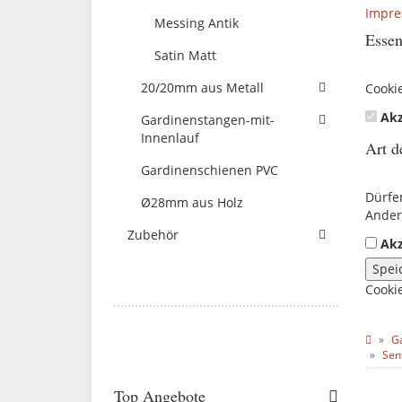
Impr
Messing Antik
Essen
Satin Matt
20/20mm aus Metall
Cooki
Akz
Gardinenstangen-mit-
Innenlauf
Art d
Gardinenschienen PVC
Dürfe
Ø28mm aus Holz
Ander
Zubehör
Akz
Spei
Cooki
G
Sen
Top Angebote