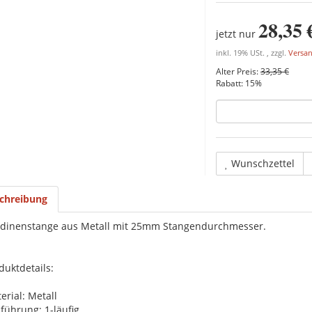
28,35 
jetzt nur
inkl. 19% USt. , zzgl.
Versa
Alter Preis:
33,35 €
Rabatt:
15%
Wunschzettel
chreibung
dinenstange aus Metall mit 25mm Stangendurchmesser.
duktdetails:
erial: Metall
führung: 1-läufig