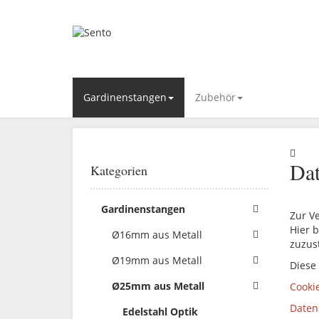
Gardinenstangen
Zubehör
Dat
Kategorien
Gardinenstangen
Zur V
Hier b
Ø16mm aus Metall
zuzus
Ø19mm aus Metall
Diese
Ø25mm aus Metall
Cooki
Daten
Edelstahl Optik