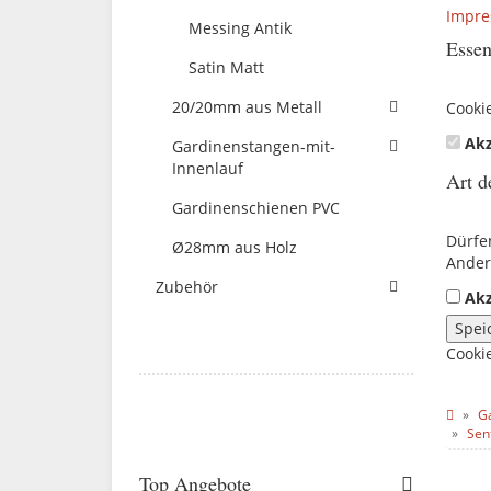
Impr
Messing Antik
Essen
Satin Matt
20/20mm aus Metall
Cooki
Akz
Gardinenstangen-mit-
Innenlauf
Art d
Gardinenschienen PVC
Dürfe
Ø28mm aus Holz
Ander
Zubehör
Akz
Spei
Cooki
G
Sen
Top Angebote