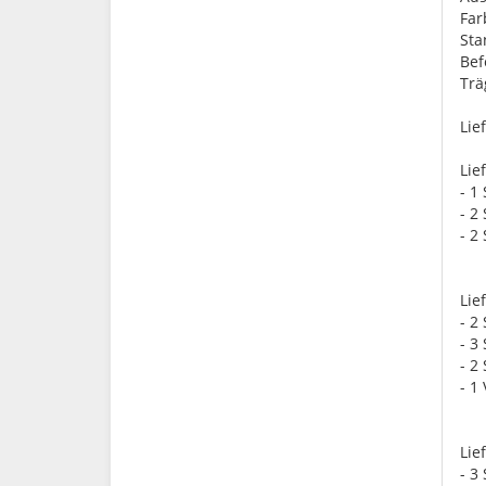
Far
St
Bef
Trä
Lie
Lie
- 1
- 2
- 2
Lie
- 2
- 3
- 2
- 1
Lie
- 3