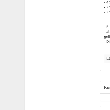
- 4
- 2
- 2
- B
- a
geli
- D
Lä
Kun