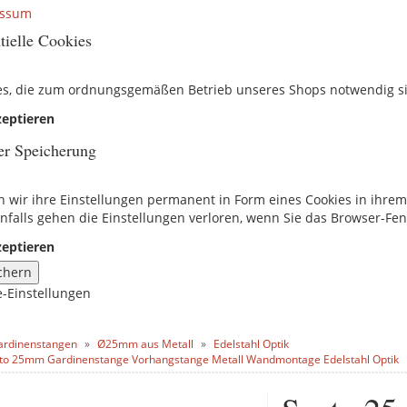
essum
tielle Cookies
es, die zum ordnungsgemäßen Betrieb unseres Shops notwendig s
eptieren
er Speicherung
n wir ihre Einstellungen permanent in Form eines Cookies in ihre
nfalls gehen die Einstellungen verloren, wenn Sie das Browser-Fen
eptieren
chern
e-Einstellungen
ardinenstangen
Ø25mm aus Metall
Edelstahl Optik
to 25mm Gardinenstange Vorhangstange Metall Wandmontage Edelstahl Optik