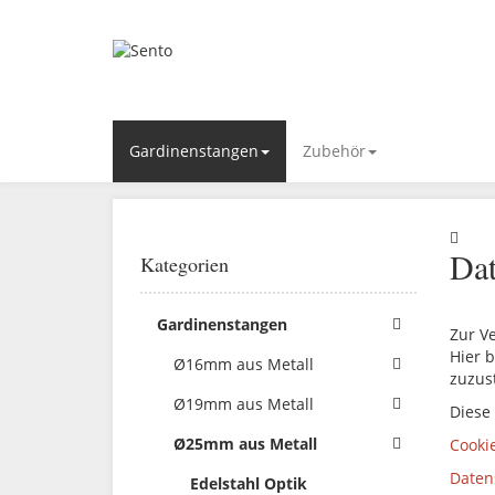
Gardinenstangen
Zubehör
Dat
Kategorien
Gardinenstangen
Zur V
Hier b
Ø16mm aus Metall
zuzus
Ø19mm aus Metall
Diese
Ø25mm aus Metall
Cooki
Daten
Edelstahl Optik