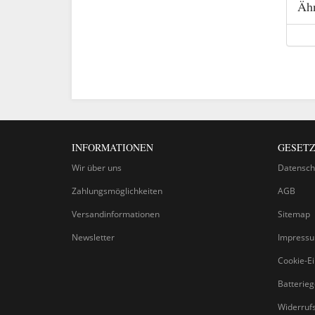
Ähn
INFORMATIONEN
GESETZ
Wir über uns
Datensch
Zahlungsmöglichkeiten
AGB
Versandinformationen
Sitemap
Newsletter
Impress
Cookie-Ei
Batterie
Widerruf