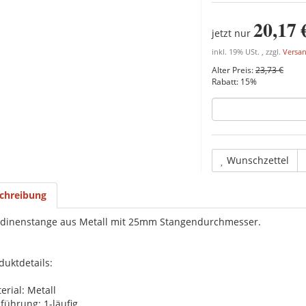
20,17 
jetzt nur
inkl. 19% USt. , zzgl.
Versa
Alter Preis:
23,73 €
Rabatt:
15%
Wunschzettel
chreibung
dinenstange aus Metall mit 25mm Stangendurchmesser.
duktdetails:
erial: Metall
führung: 1-läufig