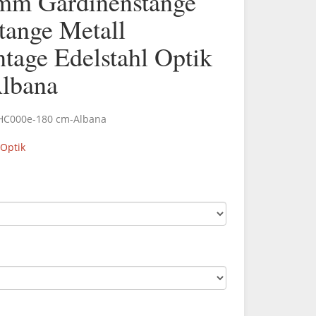
mm Gardinenstange
tange Metall
age Edelstahl Optik
lbana
.HC000e-180 cm-Albana
 Optik