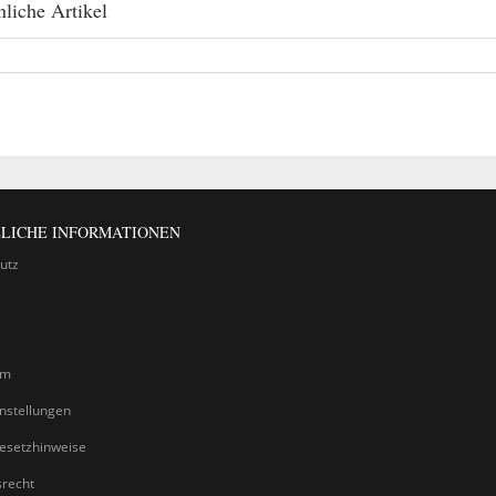
liche Artikel
LICHE INFORMATIONEN
utz
um
nstellungen
gesetzhinweise
srecht