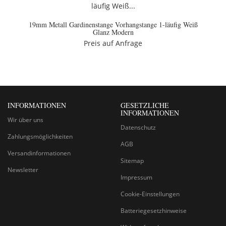
19mm Metall Gardinenstange Vorhangstange 1-läufig Weiß
Glanz Modern
Preis auf Anfrage
INFORMATIONEN
GESETZLICHE
INFORMATIONEN
Wir über uns
Datenschutz
Zahlungsmöglichkeiten
AGB
Versandinformationen
Sitemap
Newsletter
Impressum
Cookie-Einstellungen
Batteriegesetzhinweise