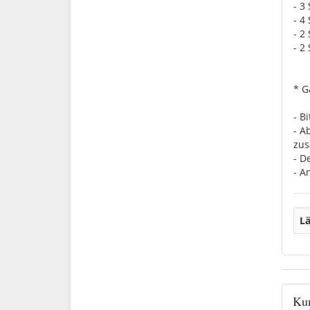
- 3
- 4
- 2
- 2
* G
- B
- A
zus
- D
- A
Lä
Kun