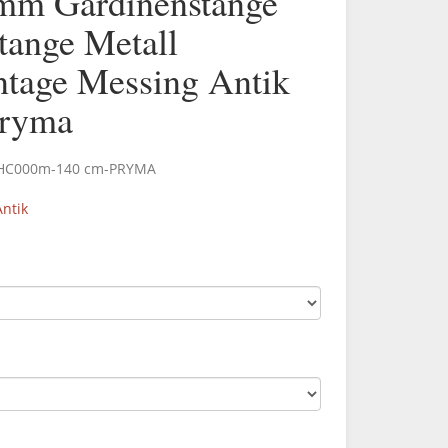
mm Gardinenstange
tange Metall
age Messing Antik
Pryma
.HC000m-140 cm-PRYMA
ntik