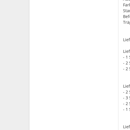
Far
St
Bef
Trä
Lie
Lie
- 1
- 2
- 2
Lie
- 2
- 3
- 2
- 1
Lie