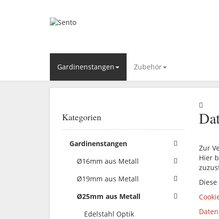
Gardinenstangen
Zubehör
Dat
Kategorien
Gardinenstangen
Zur V
Hier b
Ø16mm aus Metall
zuzus
Ø19mm aus Metall
Diese
Ø25mm aus Metall
Cooki
Daten
Edelstahl Optik