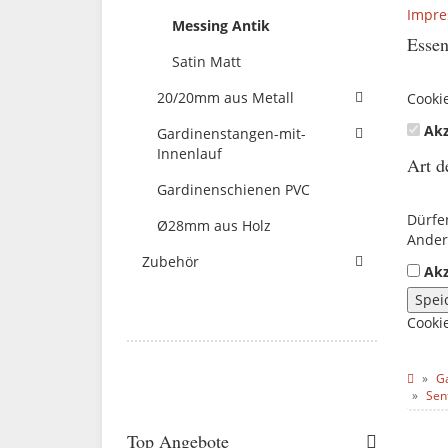
Impr
Messing Antik
Essen
Satin Matt
20/20mm aus Metall
Cooki
Akz
Gardinenstangen-mit-
Innenlauf
Art d
Gardinenschienen PVC
Dürfe
Ø28mm aus Holz
Ander
Zubehör
Akz
Spei
Cooki
G
Sen
Top Angebote