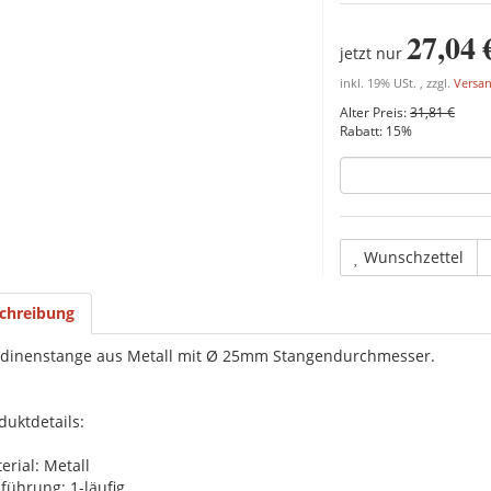
27,04 
jetzt nur
inkl. 19% USt. , zzgl.
Versa
Alter Preis:
31,81 €
Rabatt:
15%
Wunschzettel
chreibung
dinenstange aus Metall mit Ø 25mm Stangendurchmesser.
duktdetails:
erial: Metall
führung: 1-läufig