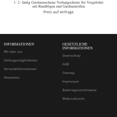
1- 2- läufig Gardinenschiene Vorhangschiene Set Vorgebohrt
mit Rundbögen und Gardinenrollen
Preis auf Anfrage
INFORMATIONEN
GESETZLICHE
INFORMATIONEN
Wir über uns
Datenschutz
Zahlungsmöglichkeiten
AGB
Versandinformationen
Sitemap
Newsletter
Impressum
Batteriegesetzhinweise
Widerrufsrecht