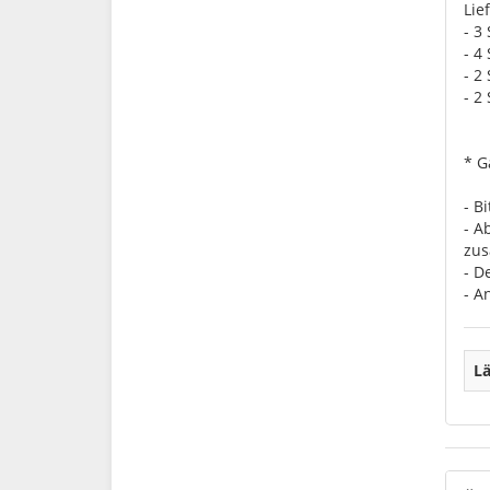
Lie
- 3
- 4
- 2
- 2
* G
- B
- A
zus
- D
- A
Lä