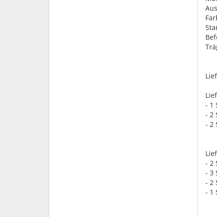
Aus
Far
St
Bef
Trä
Lie
Lie
- 1
- 2
- 2
Lie
- 2
- 3
- 2
- 1