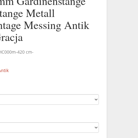
mm Gardinenstange
tange Metall
age Messing Antik
racja
.HC000m-420 cm-
ntik