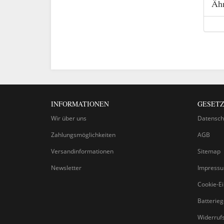
Ähn
INFORMATIONEN
GESETZ
Wir über uns
Datensch
Zahlungsmöglichkeiten
AGB
Versandinformationen
Sitemap
Newsletter
Impress
Cookie-Ei
Batterie
Widerruf