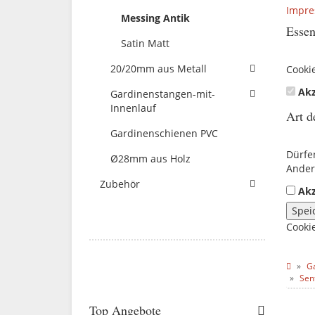
Impr
Messing Antik
Essen
Satin Matt
20/20mm aus Metall
Cooki
Akz
Gardinenstangen-mit-
Innenlauf
Art d
Gardinenschienen PVC
Dürfe
Ø28mm aus Holz
Ander
Zubehör
Akz
Spei
Cooki
G
Sen
Top Angebote