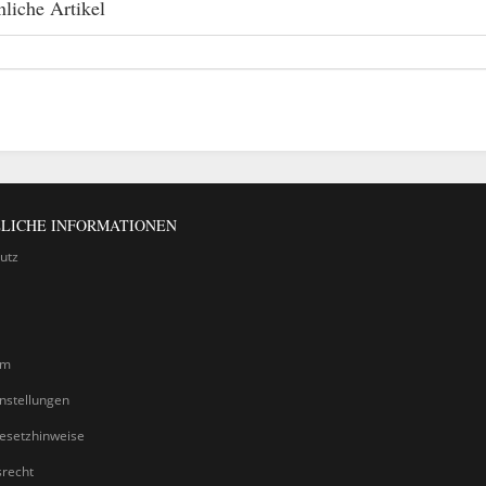
liche Artikel
LICHE INFORMATIONEN
utz
um
nstellungen
gesetzhinweise
srecht