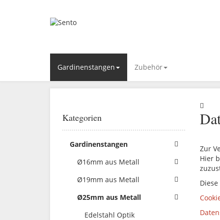
Gardinenstangen
Zubehör
Dat
Kategorien
Gardinenstangen
Zur V
Hier b
Ø16mm aus Metall
zuzus
Ø19mm aus Metall
Diese
Ø25mm aus Metall
Cooki
Daten
Edelstahl Optik