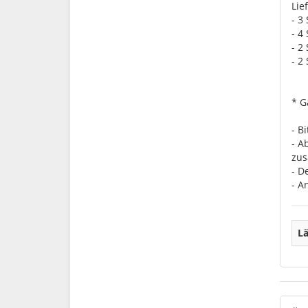
Lie
- 3
- 4
- 2
- 2
* G
- B
- A
zus
- D
- A
Lä