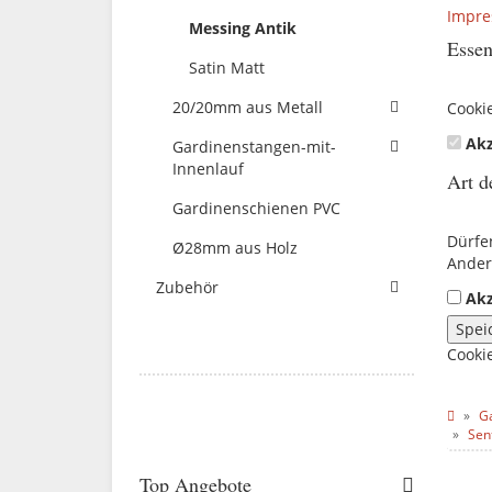
Impr
Messing Antik
Essen
Satin Matt
20/20mm aus Metall
Cooki
Akz
Gardinenstangen-mit-
Innenlauf
Art d
Gardinenschienen PVC
Dürfe
Ø28mm aus Holz
Ander
Zubehör
Akz
Spei
Cooki
G
Sen
Top Angebote