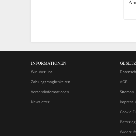
Ähn
INFORMATIONEN
GESETZ
Wir über uns
Datensch
Zahlungsmöglichkeiten
AGB
Versandinformationen
Sitemap
Newsletter
Impress
Cookie-Ei
Batterie
Widerruf