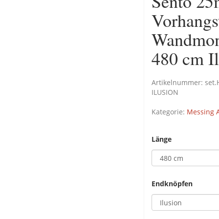
Sento 25
Vorhangs
Wandmont
480 cm I
Artikelnummer:
set
ILUSION
Kategorie:
Messing A
Länge
Endknöpfen