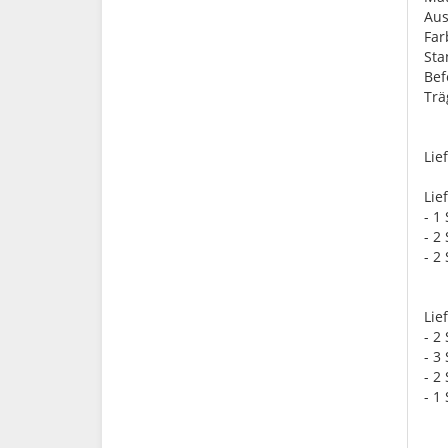
Aus
Far
St
Bef
Trä
Lie
Lie
- 1
- 2
- 2
Lie
- 2
- 3
- 2
- 1