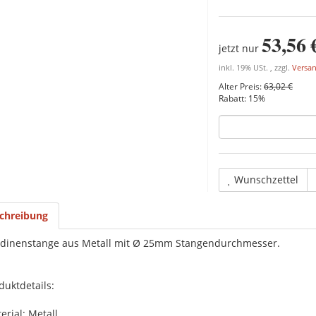
53,56 
jetzt nur
inkl. 19% USt. , zzgl.
Versa
Alter Preis:
63,02 €
Rabatt:
15%
Wunschzettel
chreibung
dinenstange aus Metall mit Ø 25mm Stangendurchmesser.
duktdetails:
erial: Metall