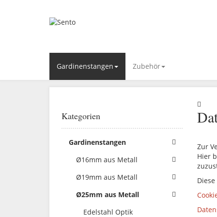
Gardinenstangen
Zubehör
Dat
Kategorien
Gardinenstangen
Zur V
Hier b
Ø16mm aus Metall
zuzus
Ø19mm aus Metall
Diese
Ø25mm aus Metall
Cooki
Daten
Edelstahl Optik