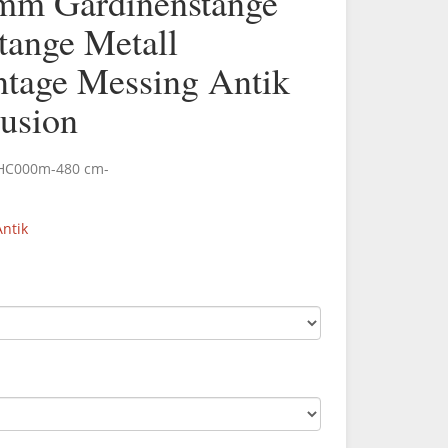
mm Gardinenstange
tange Metall
age Messing Antik
lusion
.HC000m-480 cm-
ntik