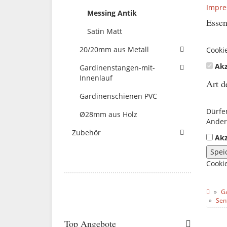
Impr
Messing Antik
Essen
Satin Matt
20/20mm aus Metall
Cooki
Akz
Gardinenstangen-mit-
Innenlauf
Art d
Gardinenschienen PVC
Dürfe
Ø28mm aus Holz
Ander
Zubehör
Akz
Spei
Cooki
G
Sen
Top Angebote