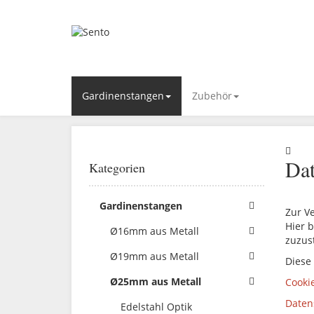
Gardinenstangen
Zubehör
Dat
Kategorien
Gardinenstangen
Zur V
Hier b
Ø16mm aus Metall
zuzus
Ø19mm aus Metall
Diese
Ø25mm aus Metall
Cooki
Daten
Edelstahl Optik