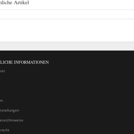
liche Artikel
LICHE INFORMATIONEN
utz
um
nstellungen
gesetzhinweise
srecht