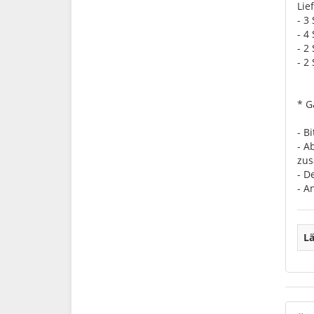
Lie
- 3
- 4
- 2
- 2
* G
- B
- A
zus
- D
- A
Lä