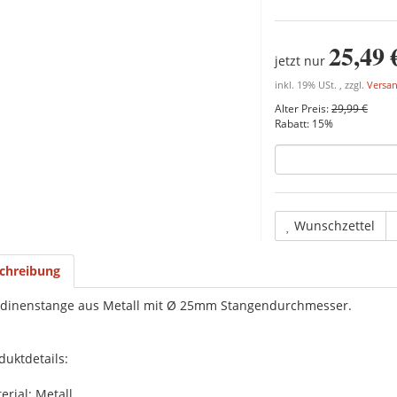
25,49 
jetzt nur
inkl. 19% USt. , zzgl.
Versa
Alter Preis:
29,99 €
Rabatt:
15%
Wunschzettel
chreibung
dinenstange aus Metall mit Ø 25mm Stangendurchmesser.
duktdetails:
erial: Metall