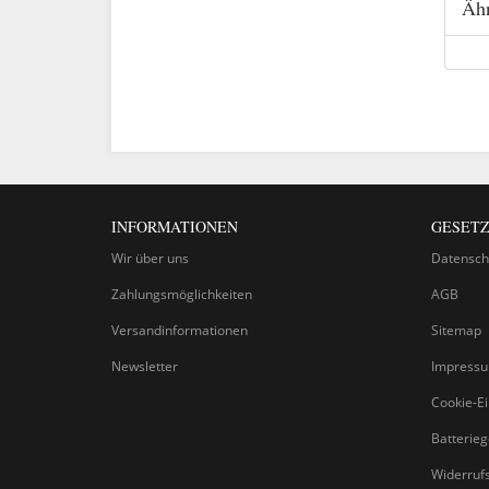
Ähn
INFORMATIONEN
GESETZ
Wir über uns
Datensch
Zahlungsmöglichkeiten
AGB
Versandinformationen
Sitemap
Newsletter
Impress
Cookie-Ei
Batterie
Widerruf