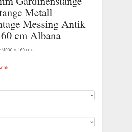
mm Gardinenstange
tange Metall
age Messing Antik
60 cm Albana
.HM000m-160 cm-
ntik