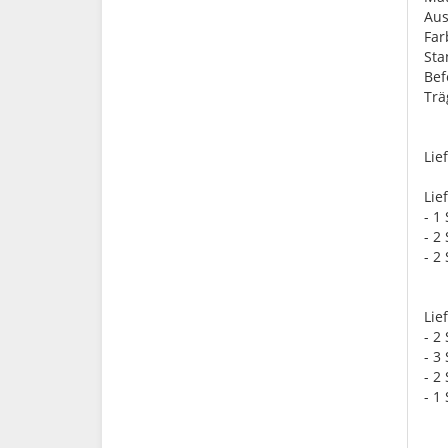
Aus
Far
St
Bef
Trä
Lie
Lie
- 1
- 2
- 2
Lie
- 2
- 3
- 2
- 1