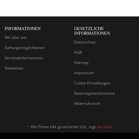
INFORMATIONEN
GESETZLICHE
INFORMATIONEN
Wir über uns
Datenschutz
Zahlungsmöglichkeiten
AGB
Versandinformationen
Sitemap
Newsletter
Impressum
Cookie-Einstellungen
Batteriegesetzhinweise
Widerrufsrecht
*
Alle Preise inkl. gesetzlicher USt., zzgl.
Versand