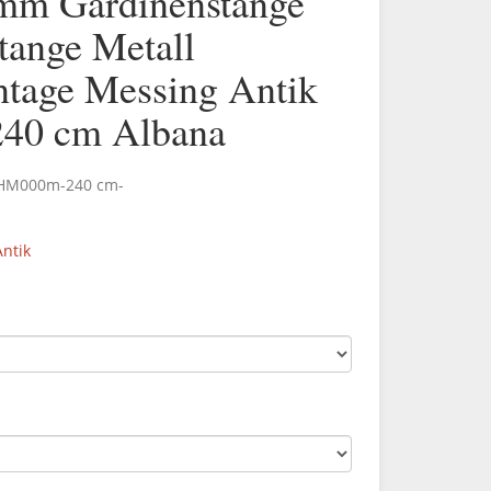
mm Gardinenstange
tange Metall
age Messing Antik
40 cm Albana
.HM000m-240 cm-
ntik