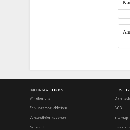
Kun
Ähn
INFORMATIONEN
GESETZ
Wir über uns
Datensch
Zahlungsmöglichkeiten
AGB
Versandinformationen
Sitemap
Newsletter
Impress