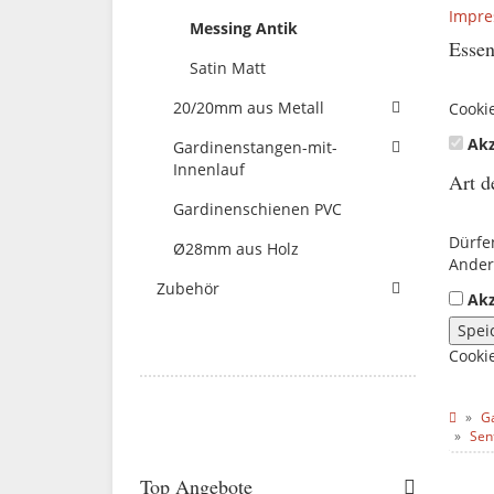
Impr
Messing Antik
Essen
Satin Matt
20/20mm aus Metall
Cooki
Akz
Gardinenstangen-mit-
Innenlauf
Art d
Gardinenschienen PVC
Dürfe
Ø28mm aus Holz
Ander
Zubehör
Akz
Spei
Cooki
G
Sen
Top Angebote