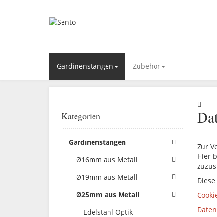
Gardinenstangen
Zubehör
Dat
Kategorien
Gardinenstangen
Zur V
Hier b
Ø16mm aus Metall
zuzus
Ø19mm aus Metall
Diese
Ø25mm aus Metall
Cooki
Daten
Edelstahl Optik