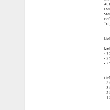
Aus
Far
St
Bef
Trä
Lie
Lie
- 1
- 2
- 2
Lie
- 2
- 3
- 2
- 1