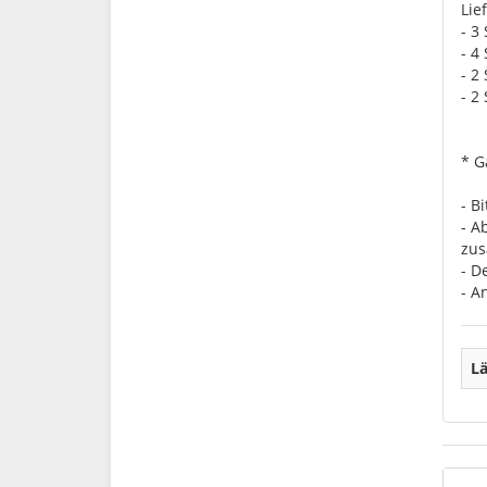
Lie
- 3
- 4
- 2
- 2
* G
- B
- A
zus
- D
- A
Lä