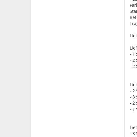
Far
St
Bef
Trä
Lie
Lie
- 1
- 2
- 2
Lie
- 2
- 3
- 2
- 1
Lie
- 3