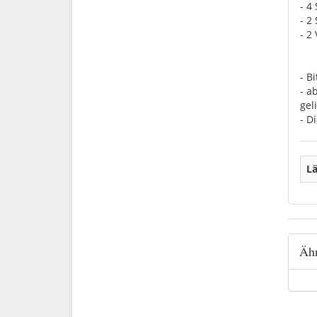
- 4
- 2
- 2
- B
- a
geli
- D
Lä
Ähn