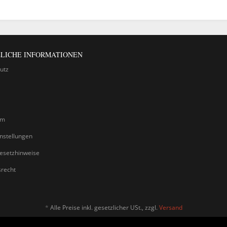
LICHE INFORMATIONEN
utz
um
nstellungen
gesetzhinweise
srecht
*
Alle Preise inkl. gesetzlicher USt., zzgl.
Versand