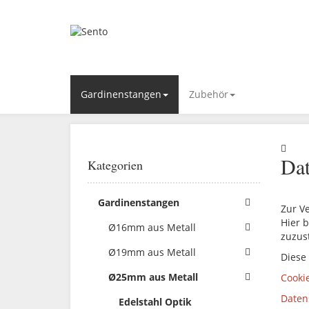
Gardinenstangen
Zubehör
Dat
Kategorien
Gardinenstangen
Zur V
Hier b
Ø16mm aus Metall
zuzus
Ø19mm aus Metall
Diese
Ø25mm aus Metall
Cooki
Daten
Edelstahl Optik