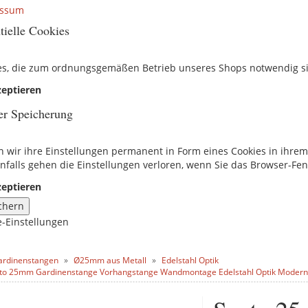
essum
tielle Cookies
es, die zum ordnungsgemäßen Betrieb unseres Shops notwendig s
eptieren
er Speicherung
n wir ihre Einstellungen permanent in Form eines Cookies in ihre
nfalls gehen die Einstellungen verloren, wenn Sie das Browser-Fen
eptieren
chern
e-Einstellungen
ardinenstangen
Ø25mm aus Metall
Edelstahl Optik
to 25mm Gardinenstange Vorhangstange Wandmontage Edelstahl Optik Modern