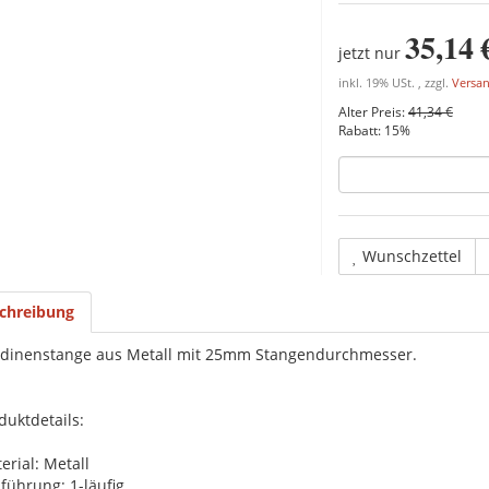
35,14 
jetzt nur
inkl. 19% USt. , zzgl.
Versa
Alter Preis:
41,34 €
Rabatt:
15%
Wunschzettel
chreibung
dinenstange aus Metall mit 25mm Stangendurchmesser.
duktdetails:
erial: Metall
führung: 1-läufig