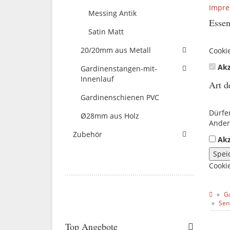
Impr
Messing Antik
Essen
Satin Matt
20/20mm aus Metall
Cooki
Akz
Gardinenstangen-mit-
Innenlauf
Art d
Gardinenschienen PVC
Dürfe
Ø28mm aus Holz
Ander
Zubehör
Akz
Spei
Cooki
G
Sen
Top Angebote