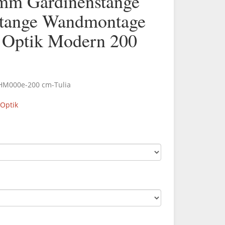
mm Gardinenstange
tange Wandmontage
l Optik Modern 200
.HM000e-200 cm-Tulia
 Optik