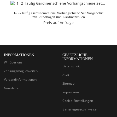
1- 2- läufig Gardinenschiene Vorhangschiene Set Vorgebohrt
mit Rundbögen und Gardinenrollen
Preis auf Anfrage
INFORMATIONEN
GESETZLICHE
INFORMATIONEN
Wir über uns
Datenschutz
Zahlungsmöglichkeiten
AGB
Versandinformationen
Sitemap
Newsletter
Impressum
Cookie-Einstellungen
Batteriegesetzhinweise