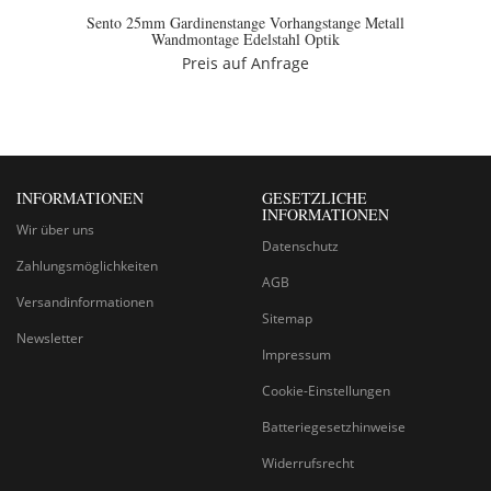
Sento 25mm Gardinenstange Vorhangstange Metall
Wandmontage Edelstahl Optik
Preis auf Anfrage
INFORMATIONEN
GESETZLICHE
INFORMATIONEN
Wir über uns
Datenschutz
Zahlungsmöglichkeiten
AGB
Versandinformationen
Sitemap
Newsletter
Impressum
Cookie-Einstellungen
Batteriegesetzhinweise
Widerrufsrecht