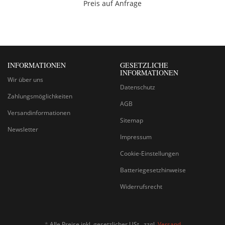
Preis auf Anfrage
INFORMATIONEN
GESETZLICHE
INFORMATIONEN
Wir über uns
Datenschutz
Zahlungsmöglichkeiten
AGB
Versandinformationen
Sitemap
Newsletter
Impressum
Cookie-Einstellungen
Batteriegesetzhinweise
Widerrufsrecht
*
Alle Preise inkl. gesetzlicher USt., zzgl.
Versand