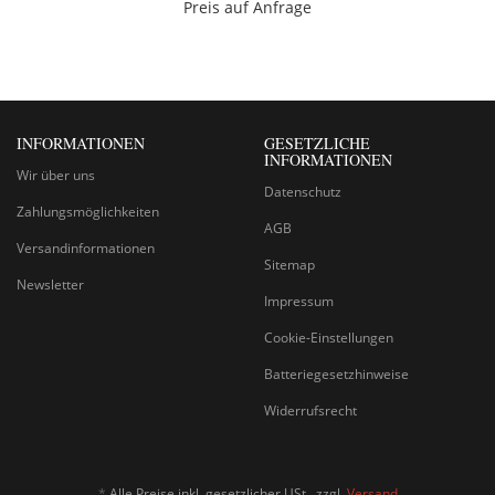
Preis auf Anfrage
INFORMATIONEN
GESETZLICHE
INFORMATIONEN
Wir über uns
Datenschutz
Zahlungsmöglichkeiten
AGB
Versandinformationen
Sitemap
Newsletter
Impressum
Cookie-Einstellungen
Batteriegesetzhinweise
Widerrufsrecht
*
Alle Preise inkl. gesetzlicher USt., zzgl.
Versand