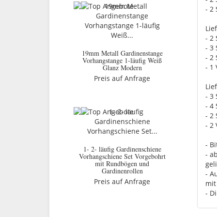
- 2
Lie
- 2
- 3
19mm Metall Gardinenstange
- 2
Vorhangstange 1-läufig Weiß
- 1
Glanz Modern
Preis auf Anfrage
Lie
- 3
- 4
- 2
- 2
- B
1- 2- läufig Gardinenschiene
- a
Vorhangschiene Set Vorgebohrt
mit Rundbögen und
geli
Gardinenrollen
- A
Preis auf Anfrage
mit
- D