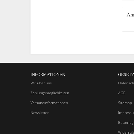
Ähn
INFORMATIONEN
GESETZ
Wir über uns
Datensch
Zahlungsmöglichkeiten
AGB
Versandinformationen
Sitemap
Newsletter
Impress
Batterie
Widerruf