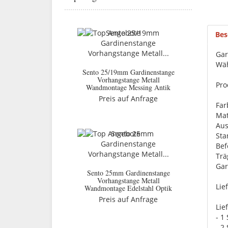
Bes
Gar
Wäh
Sento 25/19mm Gardinenstange
Vorhangstange Metall
Pro
Wandmontage Messing Antik
Preis auf Anfrage
Far
Mat
Aus
St
Bef
Trä
Gar
Sento 25mm Gardinenstange
Vorhangstange Metall
Lie
Wandmontage Edelstahl Optik
Preis auf Anfrage
Lie
- 1
- 2