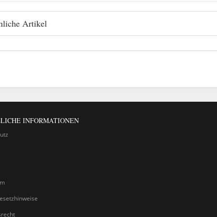
liche Artikel
LICHE INFORMATIONEN
utz
um
gesetzhinweise
srecht