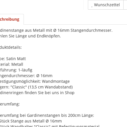
Wunschzettel
chreibung
dinenstange aus Metall mit Ø 16mm Stangendurchmesser.
len Sie Länge und Endknöpfen.
duktdetails:
be: Satin Matt
erial: Metall
führung: 1-läufig
angendurchmesser: Ø 16mm
estigungsmöglichkeit: Wandmontage
gern: "Classic" (13,5 cm Wandabstand)
dinenringen finden Sie bei uns in Shop
ferumfang:
ferumfang bei Gardinenstangen bis 200cm Länge:
 Stück Stange aus Metall Ø 16mm
 Stück Wandhalter "Classic" mit Befestigungsmaterial