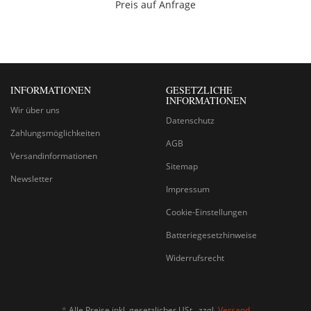
Preis auf Anfrage
INFORMATIONEN
GESETZLICHE
INFORMATIONEN
Wir über uns
Datenschutz
Zahlungsmöglichkeiten
AGB
Versandinformationen
Sitemap
Newsletter
Impressum
Cookie-Einstellungen
Batteriegesetzhinweise
Widerrufsrecht
*
Alle Preise inkl. gesetzlicher USt., zzgl.
Versand