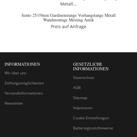
Sento 25/19mm Gardinenstange Vorhangstange Metall
Wandmontage Messing Antik
Preis auf Anfrage
INFORMATIONEN
GESETZLICHE
INFORMATIONEN
Wir über uns
Datenschutz
Zahlungsmöglichkeiten
AGB
Versandinformationen
Sitemap
Newsletter
Impressum
Cookie-Einstellungen
Batteriegesetzhinweise