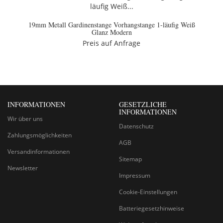
19mm Metall Gardinenstange Vorhangstange 1-läufig Weiß
Glanz Modern
Preis auf Anfrage
INFORMATIONEN
GESETZLICHE
INFORMATIONEN
Wir über uns
Datenschutz
Zahlungsmöglichkeiten
AGB
Versandinformationen
Sitemap
Newsletter
Impressum
Cookie-Einstellungen
Batteriegesetzhinweise