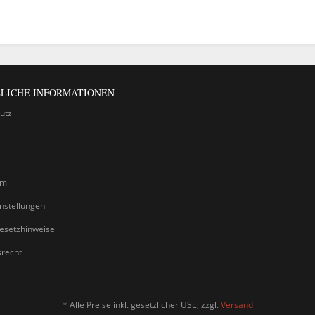
LICHE INFORMATIONEN
utz
um
nstellungen
gesetzhinweise
srecht
*
Alle Preise inkl. gesetzlicher USt., zzgl.
Versand