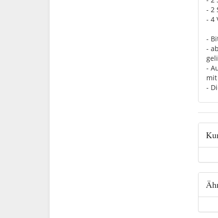
- 2
- 4
- B
- a
geli
- A
mit
- D
Kun
Ähn