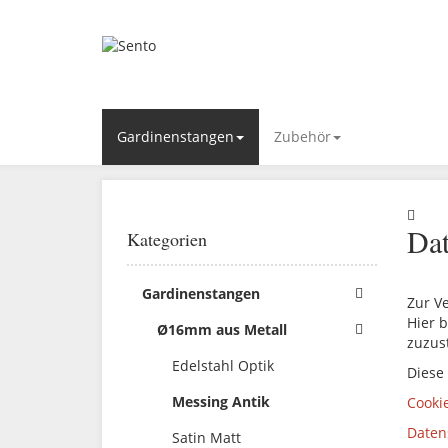
Gardinenstangen
Zubehör
Dat
Kategorien
Gardinenstangen
Zur V
Hier b
Ø16mm aus Metall
zuzus
Edelstahl Optik
Diese
Messing Antik
Cooki
Daten
Satin Matt