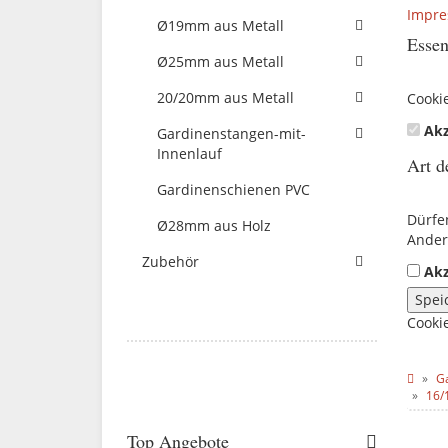
Impr
Ø19mm aus Metall
Essen
Ø25mm aus Metall
20/20mm aus Metall
Cooki
Akz
Gardinenstangen-mit-
Innenlauf
Art d
Gardinenschienen PVC
Dürfe
Ø28mm aus Holz
Ander
Zubehör
Akz
Spei
Cooki
G
16/
Top Angebote