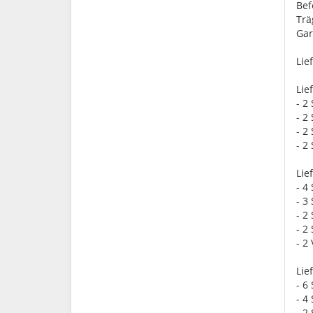
Bef
Trä
Gar
Lie
Lie
- 2
- 2
- 2
- 2
Lie
- 4
- 3
- 2
- 2
- 2
Lie
- 6
- 4
- 2