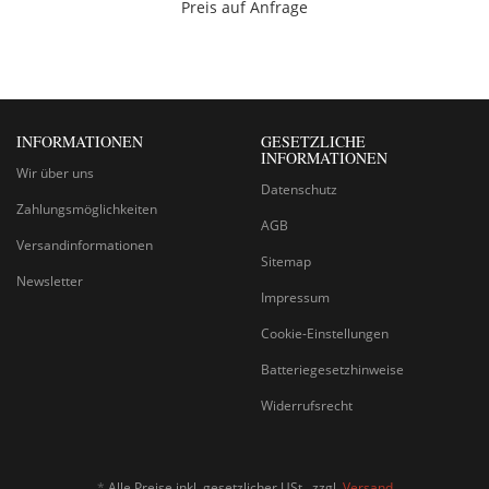
Preis auf Anfrage
INFORMATIONEN
GESETZLICHE
INFORMATIONEN
Wir über uns
Datenschutz
Zahlungsmöglichkeiten
AGB
Versandinformationen
Sitemap
Newsletter
Impressum
Cookie-Einstellungen
Batteriegesetzhinweise
Widerrufsrecht
*
Alle Preise inkl. gesetzlicher USt., zzgl.
Versand