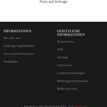
Preis auf Anfrage
INFORMATIONEN
GESETZLICHE
INFORMATIONEN
Wir über uns
Datenschutz
Zahlungsmöglichkeiten
AGB
Versandinformationen
Sitemap
Newsletter
Impressum
Cookie-Einstellungen
Batteriegesetzhinweise
Widerrufsrecht
*
Alle Preise inkl. gesetzlicher USt., zzgl.
Versand