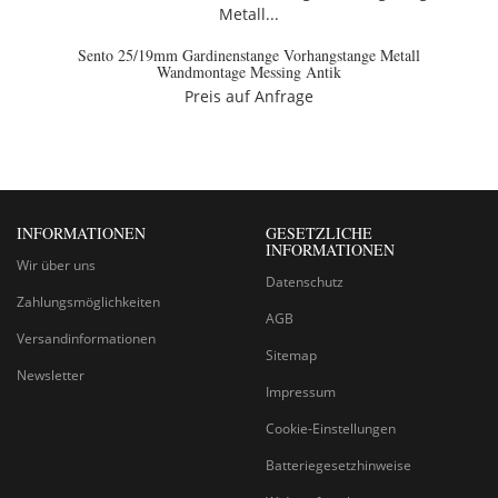
Sento 25/19mm Gardinenstange Vorhangstange Metall
Wandmontage Messing Antik
Preis auf Anfrage
INFORMATIONEN
GESETZLICHE
INFORMATIONEN
Wir über uns
Datenschutz
Zahlungsmöglichkeiten
AGB
Versandinformationen
Sitemap
Newsletter
Impressum
Cookie-Einstellungen
Batteriegesetzhinweise