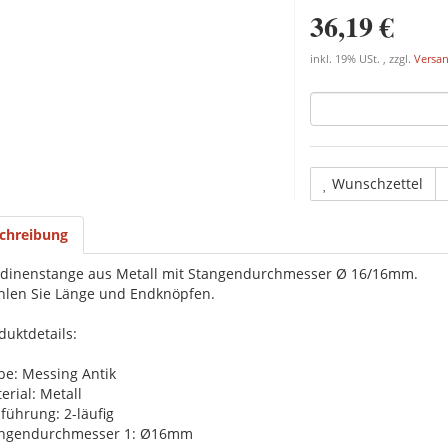
36,19 €
inkl. 19% USt. , zzgl.
Versa
Wunschzettel
chreibung
dinenstange aus Metall mit Stangendurchmesser Ø 16/16mm.
len Sie Länge und Endknöpfen.
duktdetails:
be: Messing Antik
erial: Metall
führung: 2-läufig
angendurchmesser 1: Ø16mm