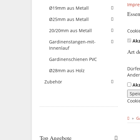
Impr
Ø19mm aus Metall
Essen
Ø25mm aus Metall
20/20mm aus Metall
Cooki
Akz
Gardinenstangen-mit-
Innenlauf
Art d
Gardinenschienen PVC
Dürfe
Ø28mm aus Holz
Ander
Zubehör
Akz
Spei
Cooki
G
Top Angebote