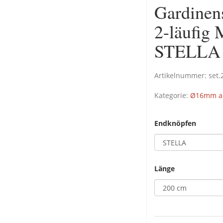
Gardinen
2-läufig
STELLA 
Artikelnummer:
set
Kategorie:
Ø16mm au
Endknöpfen
Länge