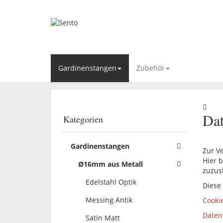
Gardinenstangen
Zubehör
Dat
Kategorien
Gardinenstangen
Zur V
Hier b
Ø16mm aus Metall
zuzus
Edelstahl Optik
Diese
Messing Antik
Cooki
Daten
Satin Matt