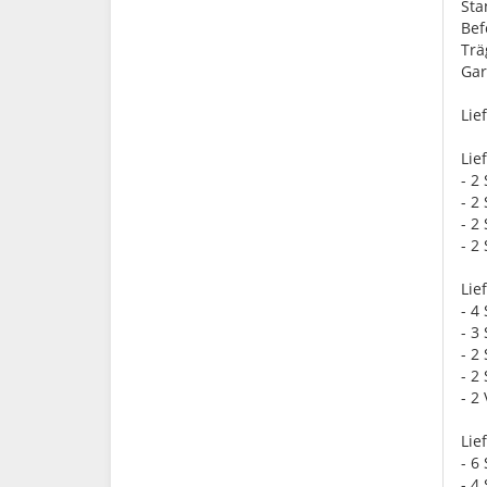
St
Bef
Trä
Gar
Lie
Lie
- 2
- 2
- 2
- 2
Lie
- 4
- 3
- 2
- 2
- 2
Lie
- 6
- 4