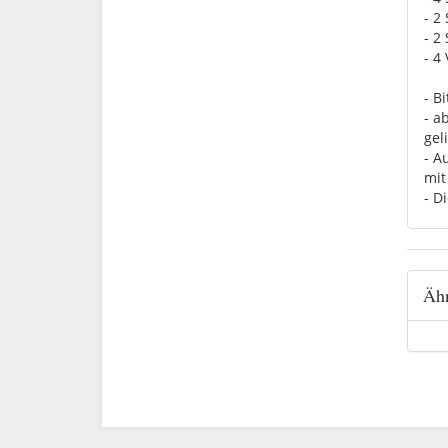
- 2
- 2
- 4
- B
- a
geli
- A
mit
- D
Ähn