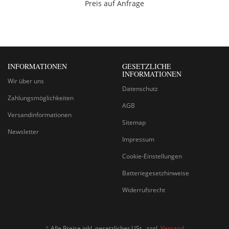
Preis auf Anfrage
INFORMATIONEN
GESETZLICHE
INFORMATIONEN
Wir über uns
Datenschutz
Zahlungsmöglichkeiten
AGB
Versandinformationen
Sitemap
Newsletter
Impressum
Cookie-Einstellungen
Batteriegesetzhinweise
Widerrufsrecht
*
Alle Preise inkl. gesetzlicher USt., zzgl.
Versand