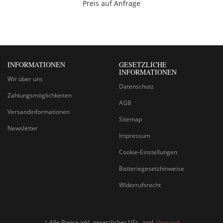
Preis auf Anfrage
INFORMATIONEN
GESETZLICHE
INFORMATIONEN
Wir über uns
Datenschutz
Zahlungsmöglichkeiten
AGB
Versandinformationen
Sitemap
Newsletter
Impressum
Cookie-Einstellungen
Batteriegesetzhinweise
Widerrufsrecht
*
Alle Preise inkl. gesetzlicher USt., zzgl.
Versand